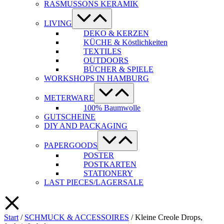
RASMUSSONS KERAMIK
Menü-
Schalter
LIVING
DEKO & KERZEN
KÜCHE & Köstlichkeiten
TEXTILES
OUTDOORS
BÜCHER & SPIELE
WORKSHOPS IN HAMBURG
Menü-
Schalter
METERWARE
100% Baumwolle
GUTSCHEINE
DIY AND PACKAGING
Menü-
Schalter
PAPERGOODS
POSTER
POSTKARTEN
STATIONERY
LAST PIECES/LAGERSALE
Start
/
SCHMUCK & ACCESSOIRES
/ Kleine Creole Drops,