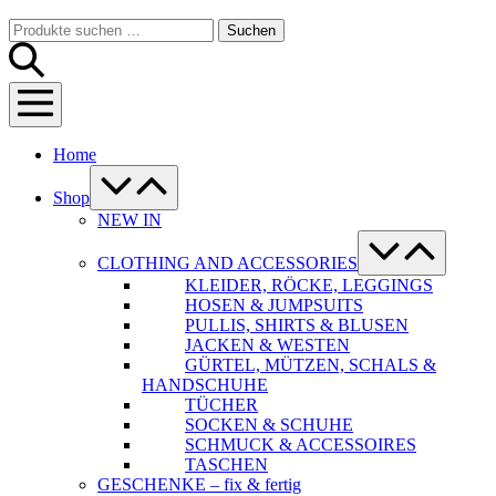
Warenkorb
Suche-
Suchen
Suchen
Schalter
nach:
Menü-
Schalter
Home
Menü-
Schalter
Shop
NEW IN
Menü-
Schalter
CLOTHING AND ACCESSORIES
KLEIDER, RÖCKE, LEGGINGS
HOSEN & JUMPSUITS
PULLIS, SHIRTS & BLUSEN
JACKEN & WESTEN
GÜRTEL, MÜTZEN, SCHALS &
HANDSCHUHE
TÜCHER
SOCKEN & SCHUHE
SCHMUCK & ACCESSOIRES
TASCHEN
GESCHENKE – fix & fertig