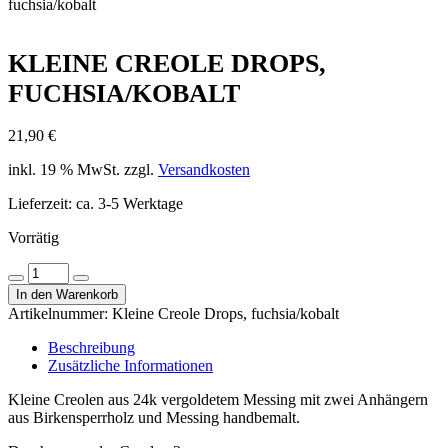
fuchsia/kobalt
KLEINE CREOLE DROPS,
FUCHSIA/KOBALT
21,90
€
inkl. 19 % MwSt.
zzgl.
Versandkosten
Lieferzeit:
ca. 3-5 Werktage
Vorrätig
Kleine
Menge
Menge
Creole
In den Warenkorb
verringern
erhöhen
Drops,
Artikelnummer:
Kleine Creole Drops, fuchsia/kobalt
fuchsia/kobalt
Menge
Beschreibung
Zusätzliche Informationen
Kleine Creolen aus 24k vergoldetem Messing mit zwei Anhängern
aus Birkensperrholz und Messing handbemalt.