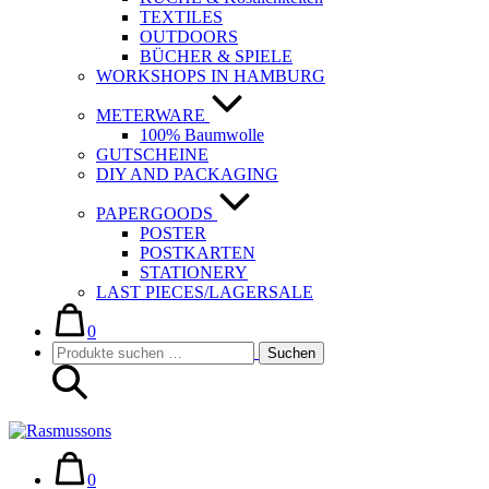
TEXTILES
OUTDOORS
BÜCHER & SPIELE
WORKSHOPS IN HAMBURG
METERWARE
100% Baumwolle
GUTSCHEINE
DIY AND PACKAGING
PAPERGOODS
POSTER
POSTKARTEN
STATIONERY
LAST PIECES/LAGERSALE
Warenkorb
Elemente
im
0
Suche-
Suchen
Warenkorb
Suchen
Schalter
nach:
Warenkorb
Elemente
im
0