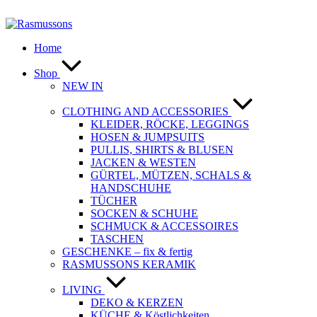
Zum
Inhalt
springen
Home
Shop
NEW IN
CLOTHING AND ACCESSORIES
KLEIDER, RÖCKE, LEGGINGS
HOSEN & JUMPSUITS
PULLIS, SHIRTS & BLUSEN
JACKEN & WESTEN
GÜRTEL, MÜTZEN, SCHALS &
HANDSCHUHE
TÜCHER
SOCKEN & SCHUHE
SCHMUCK & ACCESSOIRES
TASCHEN
GESCHENKE – fix & fertig
RASMUSSONS KERAMIK
LIVING
DEKO & KERZEN
KÜCHE & Köstlichkeiten