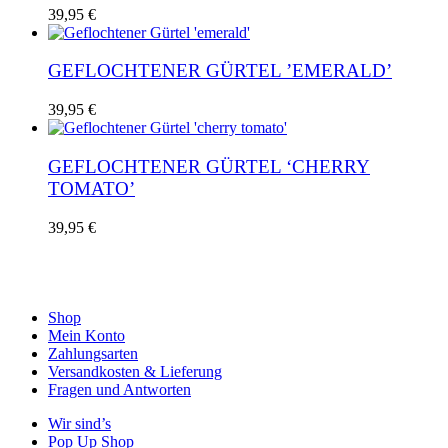
Die
Dieses
39,95
€
Optionen
Produkt
können
weist
auf
mehrere
GEFLOCHTENER GÜRTEL ’EMERALD’
der
Varianten
Produktseite
auf.
39,95
€
gewählt
Die
werden
Optionen
können
GEFLOCHTENER GÜRTEL ‘CHERRY
auf
TOMATO’
der
Produktseite
Dieses
39,95
€
gewählt
Produkt
werden
weist
mehrere
Varianten
auf.
Shop
Die
Mein Konto
Optionen
Zahlungsarten
können
Versandkosten & Lieferung
auf
Fragen und Antworten
der
Wir sind’s
Produktseite
Pop Up Shop
gewählt