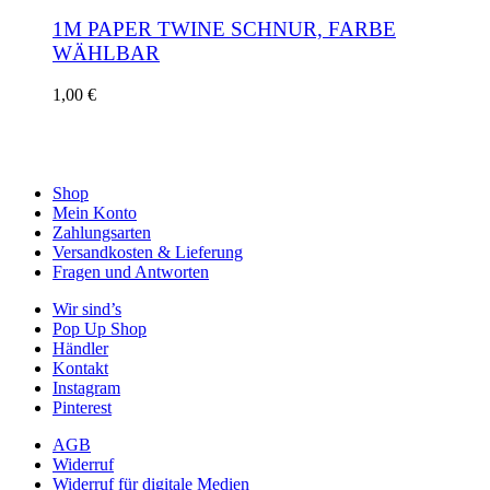
weist
auf
mehrere
1M PAPER TWINE SCHNUR, FARBE
der
Varianten
WÄHLBAR
Produktseite
auf.
gewählt
Die
werden
Dieses
1,00
€
Optionen
Produkt
können
weist
auf
mehrere
der
Varianten
Produktseite
auf.
Shop
gewählt
Die
Mein Konto
werden
Optionen
Zahlungsarten
können
Versandkosten & Lieferung
auf
Fragen und Antworten
der
Wir sind’s
Produktseite
Pop Up Shop
gewählt
Händler
werden
Kontakt
Instagram
Pinterest
AGB
Widerruf
Widerruf für digitale Medien