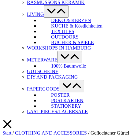
RASMUSSONS KERAMIK
Menü-
Schalter
LIVING
DEKO & KERZEN
KÜCHE & Köstlichkeiten
TEXTILES
OUTDOORS
BÜCHER & SPIELE
WORKSHOPS IN HAMBURG
Menü-
Schalter
METERWARE
100% Baumwolle
GUTSCHEINE
DIY AND PACKAGING
Menü-
Schalter
PAPERGOODS
POSTER
POSTKARTEN
STATIONERY
LAST PIECES/LAGERSALE
Start
/
CLOTHING AND ACCESSORIES
/ Geflochtener Gürtel