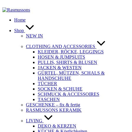
Zum
Inhalt
springen
Home
Shop
NEW IN
CLOTHING AND ACCESSORIES
KLEIDER, RÖCKE, LEGGINGS
HOSEN & JUMPSUITS
PULLIS, SHIRTS & BLUSEN
JACKEN & WESTEN
GÜRTEL, MÜTZEN, SCHALS &
HANDSCHUHE
TÜCHER
SOCKEN & SCHUHE
SCHMUCK & ACCESSOIRES
TASCHEN
GESCHENKE – fix & fertig
RASMUSSONS KERAMIK
LIVING
DEKO & KERZEN
KÜCHE & Köstlichkeiten