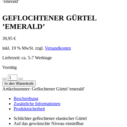
’emerald’
GEFLOCHTENER GÜRTEL
’EMERALD’
39,95
€
inkl. 19 % MwSt.
zzgl.
Versandkosten
Lieferzeit:
ca. 5-7 Werktage
Vorrätig
Geflochtener
Menge
Menge
Gürtel
In den Warenkorb
verringern
erhöhen
'emerald'
Artikelnummer:
Geflochtener Gürtel 'emerald'
Menge
Beschreibung
Zusätzliche Informationen
Produktsicherheit
Schlichter geflochtener elastischer Gürtel
Auf das gewünschte Niveau einstellbar