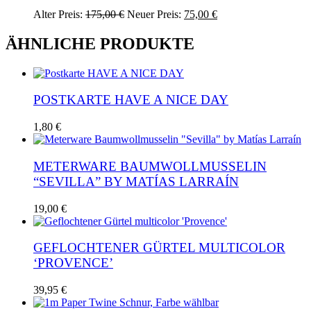
Die
Ursprünglicher
Aktueller
Dieses
Alter Preis:
175,00
€
Neuer Preis:
75,00
€
Optionen
Preis
Preis
Produkt
können
war:
ist:
weist
ÄHNLICHE PRODUKTE
auf
175,00 €
75,00 €.
mehrere
der
Varianten
Produktseite
auf.
gewählt
Die
werden
POSTKARTE HAVE A NICE DAY
Optionen
können
auf
1,80
€
der
Produktseite
gewählt
METERWARE BAUMWOLLMUSSELIN
werden
“SEVILLA” BY MATÍAS LARRAÍN
Dieses
19,00
€
Produkt
weist
mehrere
GEFLOCHTENER GÜRTEL MULTICOLOR
Varianten
‘PROVENCE’
auf.
Die
Dieses
39,95
€
Optionen
Produkt
können