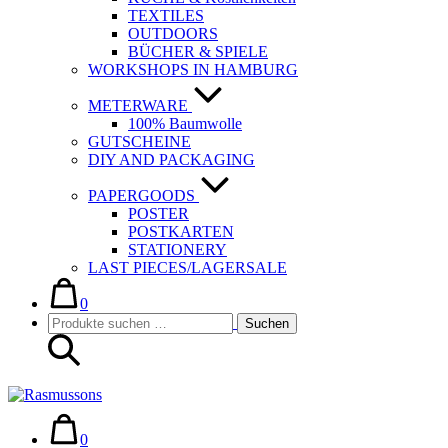
TEXTILES
OUTDOORS
BÜCHER & SPIELE
WORKSHOPS IN HAMBURG
METERWARE
100% Baumwolle
GUTSCHEINE
DIY AND PACKAGING
PAPERGOODS
POSTER
POSTKARTEN
STATIONERY
LAST PIECES/LAGERSALE
Warenkorb
Elemente
im
0
Suche-
Suchen
Warenkorb
Suchen
Schalter
nach:
Warenkorb
Elemente
im
0