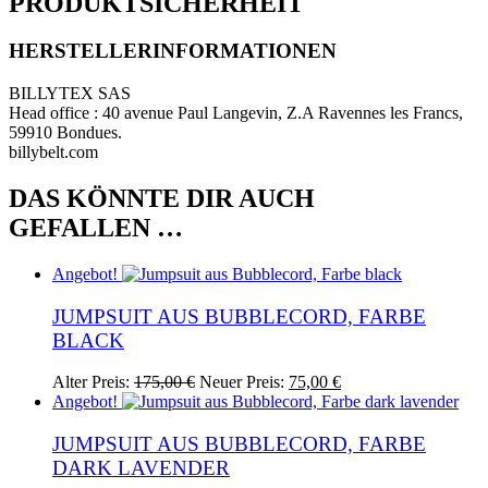
PRODUKTSICHERHEIT
HERSTELLERINFORMATIONEN
BILLYTEX SAS
Head office : 40 avenue Paul Langevin, Z.A Ravennes les Francs,
59910 Bondues.
billybelt.com
DAS KÖNNTE DIR AUCH
GEFALLEN …
Angebot!
JUMPSUIT AUS BUBBLECORD, FARBE
BLACK
Ursprünglicher
Aktueller
Dieses
Alter Preis:
175,00
€
Neuer Preis:
75,00
€
Preis
Preis
Produkt
Angebot!
war:
ist:
weist
175,00 €
75,00 €.
mehrere
JUMPSUIT AUS BUBBLECORD, FARBE
Varianten
DARK LAVENDER
auf.