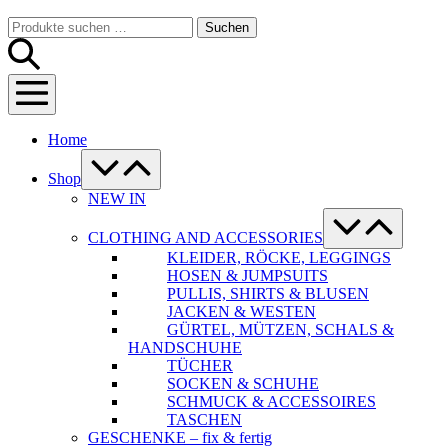
Warenkorb
Suche-
Suchen
Suchen
Schalter
nach:
Menü-
Schalter
Home
Menü-
Schalter
Shop
NEW IN
Menü-
Schalter
CLOTHING AND ACCESSORIES
KLEIDER, RÖCKE, LEGGINGS
HOSEN & JUMPSUITS
PULLIS, SHIRTS & BLUSEN
JACKEN & WESTEN
GÜRTEL, MÜTZEN, SCHALS &
HANDSCHUHE
TÜCHER
SOCKEN & SCHUHE
SCHMUCK & ACCESSOIRES
TASCHEN
GESCHENKE – fix & fertig