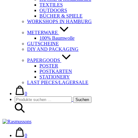
TEXTILES
OUTDOORS
BÜCHER & SPIELE
WORKSHOPS IN HAMBURG
METERWARE
100% Baumwolle
GUTSCHEINE
DIY AND PACKAGING
PAPERGOODS
POSTER
POSTKARTEN
STATIONERY
LAST PIECES/LAGERSALE
Warenkorb
Elemente
im
0
Suche-
Suchen
Warenkorb
Suchen
Schalter
nach:
Warenkorb
Elemente
im
0