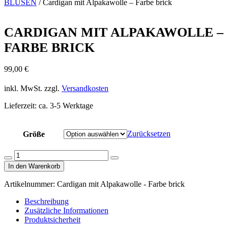
BLUSEN
/ Cardigan mit Alpakawolle – Farbe brick
CARDIGAN MIT ALPAKAWOLLE –
FARBE BRICK
99,00
€
inkl. MwSt.
zzgl.
Versandkosten
Lieferzeit:
ca. 3-5 Werktage
Zurücksetzen
Größe
Cardigan
Menge
Menge
mit
In den Warenkorb
verringern
erhöhen
Alpakawolle
-
Artikelnummer:
Cardigan mit Alpakawolle - Farbe brick
Farbe
brick
Beschreibung
Menge
Zusätzliche Informationen
Produktsicherheit