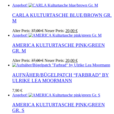
Angebot!
CARLA KULTURTASCHE BLUE/BROWN GR.
M
Ursprünglicher
Aktueller
Alter Preis:
37,00
€
Neuer Preis:
20,00
€
Preis
Preis
Angebot!
war:
ist:
37,00 €
20,00 €.
AMERICA KULTURTASCHE PINK/GREEN
GR. M
Ursprünglicher
Aktueller
Alter Preis:
37,00
€
Neuer Preis:
20,00
€
Preis
Preis
war:
ist:
37,00 €
20,00 €.
AUFNÄHER/BÜGELPATCH “FARBRAD” BY
ULRIKE LEA MOORMANN
7,90
€
Angebot!
AMERICA KULTURTASCHE PINK/GREEN
GR. S