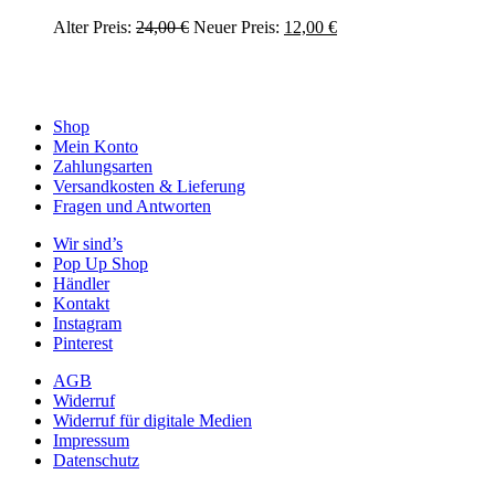
Ursprünglicher
Aktueller
Alter Preis:
24,00
€
Neuer Preis:
12,00
€
Preis
Preis
war:
ist:
24,00 €
12,00 €.
Shop
Mein Konto
Zahlungsarten
Versandkosten & Lieferung
Fragen und Antworten
Wir sind’s
Pop Up Shop
Händler
Kontakt
Instagram
Pinterest
AGB
Widerruf
Widerruf für digitale Medien
Impressum
Datenschutz