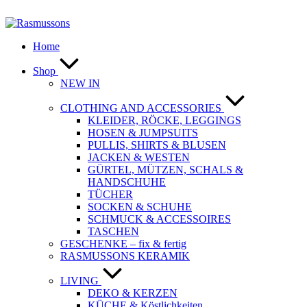
Zum
Inhalt
springen
Home
Shop
NEW IN
CLOTHING AND ACCESSORIES
KLEIDER, RÖCKE, LEGGINGS
HOSEN & JUMPSUITS
PULLIS, SHIRTS & BLUSEN
JACKEN & WESTEN
GÜRTEL, MÜTZEN, SCHALS &
HANDSCHUHE
TÜCHER
SOCKEN & SCHUHE
SCHMUCK & ACCESSOIRES
TASCHEN
GESCHENKE – fix & fertig
RASMUSSONS KERAMIK
LIVING
DEKO & KERZEN
KÜCHE & Köstlichkeiten