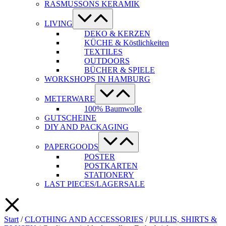
RASMUSSONS KERAMIK
Menü-
Schalter
LIVING
DEKO & KERZEN
KÜCHE & Köstlichkeiten
TEXTILES
OUTDOORS
BÜCHER & SPIELE
WORKSHOPS IN HAMBURG
Menü-
Schalter
METERWARE
100% Baumwolle
GUTSCHEINE
DIY AND PACKAGING
Menü-
Schalter
PAPERGOODS
POSTER
POSTKARTEN
STATIONERY
LAST PIECES/LAGERSALE
Start
/
CLOTHING AND ACCESSORIES
/
PULLIS, SHIRTS &