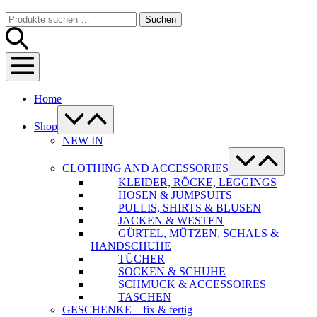
Warenkorb
Suche-
Suchen
Suchen
Schalter
nach:
Menü-
Schalter
Home
Menü-
Schalter
Shop
NEW IN
Menü-
Schalter
CLOTHING AND ACCESSORIES
KLEIDER, RÖCKE, LEGGINGS
HOSEN & JUMPSUITS
PULLIS, SHIRTS & BLUSEN
JACKEN & WESTEN
GÜRTEL, MÜTZEN, SCHALS &
HANDSCHUHE
TÜCHER
SOCKEN & SCHUHE
SCHMUCK & ACCESSOIRES
TASCHEN
GESCHENKE – fix & fertig