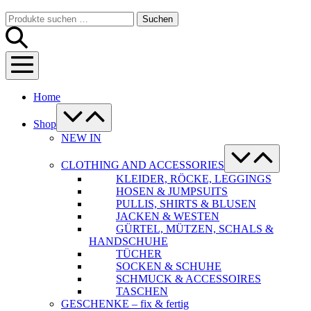
Warenkorb
Suche-
Suchen
Suchen
Schalter
nach:
Menü-
Schalter
Home
Menü-
Schalter
Shop
NEW IN
Menü-
Schalter
CLOTHING AND ACCESSORIES
KLEIDER, RÖCKE, LEGGINGS
HOSEN & JUMPSUITS
PULLIS, SHIRTS & BLUSEN
JACKEN & WESTEN
GÜRTEL, MÜTZEN, SCHALS &
HANDSCHUHE
TÜCHER
SOCKEN & SCHUHE
SCHMUCK & ACCESSOIRES
TASCHEN
GESCHENKE – fix & fertig