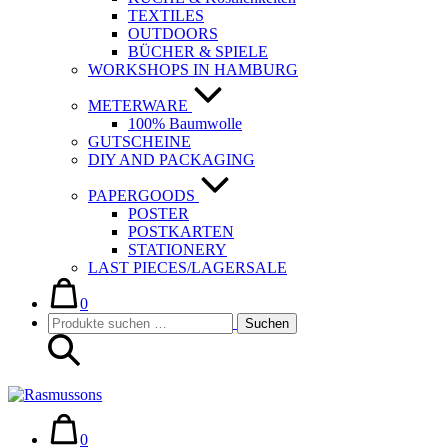
TEXTILES
OUTDOORS
BÜCHER & SPIELE
WORKSHOPS IN HAMBURG
METERWARE
100% Baumwolle
GUTSCHEINE
DIY AND PACKAGING
PAPERGOODS
POSTER
POSTKARTEN
STATIONERY
LAST PIECES/LAGERSALE
Warenkorb
Elemente
im
0
Suche-
Suchen
Warenkorb
Suchen
Schalter
nach:
Warenkorb
Elemente
im
0