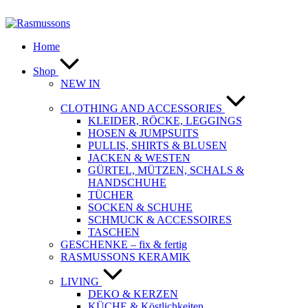
Zum
Inhalt
springen
Home
Shop
NEW IN
CLOTHING AND ACCESSORIES
KLEIDER, RÖCKE, LEGGINGS
HOSEN & JUMPSUITS
PULLIS, SHIRTS & BLUSEN
JACKEN & WESTEN
GÜRTEL, MÜTZEN, SCHALS &
HANDSCHUHE
TÜCHER
SOCKEN & SCHUHE
SCHMUCK & ACCESSOIRES
TASCHEN
GESCHENKE – fix & fertig
RASMUSSONS KERAMIK
LIVING
DEKO & KERZEN
KÜCHE & Köstlichkeiten