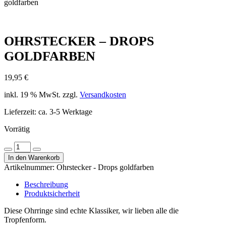
goldfarben
OHRSTECKER – DROPS
GOLDFARBEN
19,95
€
inkl. 19 % MwSt.
zzgl.
Versandkosten
Lieferzeit:
ca. 3-5 Werktage
Vorrätig
Ohrstecker
Menge
Menge
-
In den Warenkorb
verringern
erhöhen
Drops
Artikelnummer:
Ohrstecker - Drops goldfarben
goldfarben
Menge
Beschreibung
Produktsicherheit
Diese Ohrringe sind echte Klassiker, wir lieben alle die
Tropfenform.