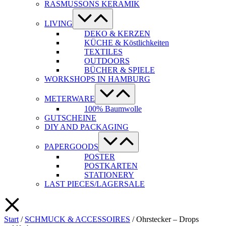
RASMUSSONS KERAMIK
Menü-
Schalter
LIVING
DEKO & KERZEN
KÜCHE & Köstlichkeiten
TEXTILES
OUTDOORS
BÜCHER & SPIELE
WORKSHOPS IN HAMBURG
Menü-
Schalter
METERWARE
100% Baumwolle
GUTSCHEINE
DIY AND PACKAGING
Menü-
Schalter
PAPERGOODS
POSTER
POSTKARTEN
STATIONERY
LAST PIECES/LAGERSALE
Start
/
SCHMUCK & ACCESSOIRES
/ Ohrstecker – Drops