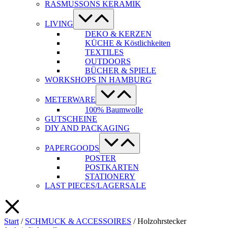
RASMUSSONS KERAMIK
Menü-
Schalter
LIVING
DEKO & KERZEN
KÜCHE & Köstlichkeiten
TEXTILES
OUTDOORS
BÜCHER & SPIELE
WORKSHOPS IN HAMBURG
Menü-
Schalter
METERWARE
100% Baumwolle
GUTSCHEINE
DIY AND PACKAGING
Menü-
Schalter
PAPERGOODS
POSTER
POSTKARTEN
STATIONERY
LAST PIECES/LAGERSALE
Start
/
SCHMUCK & ACCESSOIRES
/ Holzohrstecker