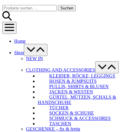
Warenkorb
Suche-
Suchen
Suchen
Schalter
nach:
Menü-
Schalter
Home
Menü-
Schalter
Shop
NEW IN
Menü-
Schalter
CLOTHING AND ACCESSORIES
KLEIDER, RÖCKE, LEGGINGS
HOSEN & JUMPSUITS
PULLIS, SHIRTS & BLUSEN
JACKEN & WESTEN
GÜRTEL, MÜTZEN, SCHALS &
HANDSCHUHE
TÜCHER
SOCKEN & SCHUHE
SCHMUCK & ACCESSOIRES
TASCHEN
GESCHENKE – fix & fertig