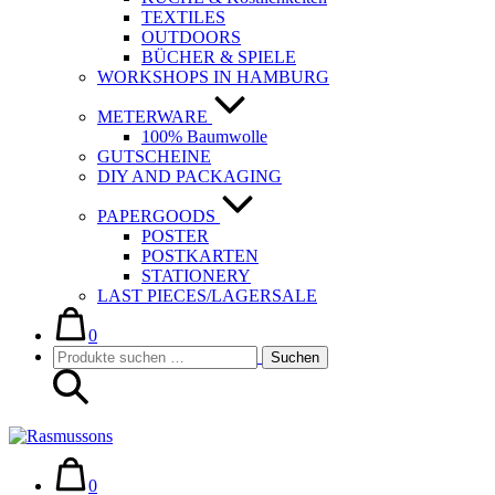
TEXTILES
OUTDOORS
BÜCHER & SPIELE
WORKSHOPS IN HAMBURG
METERWARE
100% Baumwolle
GUTSCHEINE
DIY AND PACKAGING
PAPERGOODS
POSTER
POSTKARTEN
STATIONERY
LAST PIECES/LAGERSALE
Warenkorb
Elemente
im
0
Suche-
Suchen
Warenkorb
Suchen
Schalter
nach:
Warenkorb
Elemente
im
0