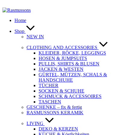
Zum
Inhalt
springen
Home
Shop
NEW IN
CLOTHING AND ACCESSORIES
KLEIDER, RÖCKE, LEGGINGS
HOSEN & JUMPSUITS
PULLIS, SHIRTS & BLUSEN
JACKEN & WESTEN
GÜRTEL, MÜTZEN, SCHALS &
HANDSCHUHE
TÜCHER
SOCKEN & SCHUHE
SCHMUCK & ACCESSOIRES
TASCHEN
GESCHENKE – fix & fertig
RASMUSSONS KERAMIK
LIVING
DEKO & KERZEN
KÜCHE & Köstlichkeiten