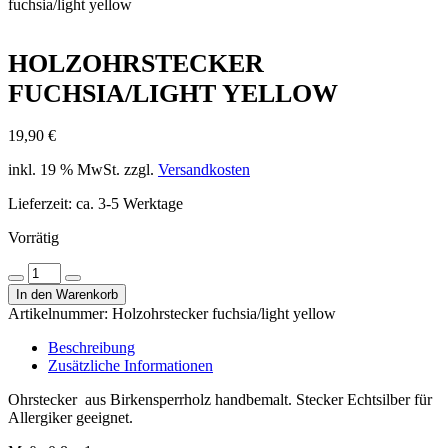
fuchsia/light yellow
HOLZOHRSTECKER
FUCHSIA/LIGHT YELLOW
19,90
€
inkl. 19 % MwSt.
zzgl.
Versandkosten
Lieferzeit:
ca. 3-5 Werktage
Vorrätig
Holzohrstecker
Menge
Menge
fuchsia/light
In den Warenkorb
verringern
erhöhen
yellow
Artikelnummer:
Holzohrstecker fuchsia/light yellow
Menge
Beschreibung
Zusätzliche Informationen
Ohrstecker aus Birkensperrholz handbemalt. Stecker Echtsilber für
Allergiker geeignet.