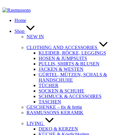
Zum
Inhalt
springen
Home
Shop
NEW IN
CLOTHING AND ACCESSORIES
KLEIDER, RÖCKE, LEGGINGS
HOSEN & JUMPSUITS
PULLIS, SHIRTS & BLUSEN
JACKEN & WESTEN
GÜRTEL, MÜTZEN, SCHALS &
HANDSCHUHE
TÜCHER
SOCKEN & SCHUHE
SCHMUCK & ACCESSOIRES
TASCHEN
GESCHENKE – fix & fertig
RASMUSSONS KERAMIK
LIVING
DEKO & KERZEN
KÜCHE & Köstlichkeiten