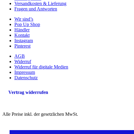
können
Versandkosten & Lieferung
auf
Fragen und Antworten
der
Wir sind’s
Produktseite
Pop Up Shop
gewählt
Händler
werden
Kontakt
Instagram
Pinterest
AGB
Widerruf
Widerruf für digitale Medien
Impressum
Datenschutz
Vertrag widerrufen
Alle Preise inkl. der gesetzlichen MwSt.