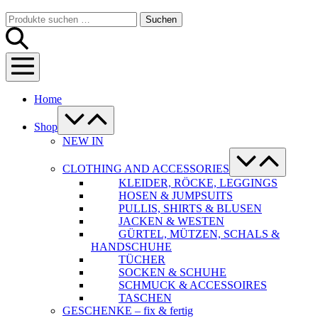
Warenkorb
Suche-
Suchen
Suchen
Schalter
nach:
Menü-
Schalter
Home
Menü-
Schalter
Shop
NEW IN
Menü-
Schalter
CLOTHING AND ACCESSORIES
KLEIDER, RÖCKE, LEGGINGS
HOSEN & JUMPSUITS
PULLIS, SHIRTS & BLUSEN
JACKEN & WESTEN
GÜRTEL, MÜTZEN, SCHALS &
HANDSCHUHE
TÜCHER
SOCKEN & SCHUHE
SCHMUCK & ACCESSOIRES
TASCHEN
GESCHENKE – fix & fertig