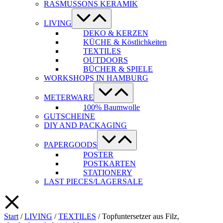
RASMUSSONS KERAMIK
Menü-
Schalter
LIVING
DEKO & KERZEN
KÜCHE & Köstlichkeiten
TEXTILES
OUTDOORS
BÜCHER & SPIELE
WORKSHOPS IN HAMBURG
Menü-
Schalter
METERWARE
100% Baumwolle
GUTSCHEINE
DIY AND PACKAGING
Menü-
Schalter
PAPERGOODS
POSTER
POSTKARTEN
STATIONERY
LAST PIECES/LAGERSALE
Start
/
LIVING
/
TEXTILES
/ Topfuntersetzer aus Filz,