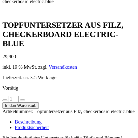
checkerboard electric-blue
TOPFUNTERSETZER AUS FILZ,
CHECKERBOARD ELECTRIC-
BLUE
29,90
€
inkl. 19 % MwSt.
zzgl.
Versandkosten
Lieferzeit:
ca. 3-5 Werktage
Vorrätig
Topfuntersetzer
Menge
Menge
aus
In den Warenkorb
verringern
erhöhen
Filz,
Artikelnummer:
Topfuntersetzer aus Filz, checkerboard electric-blue
checkerboard
electric-
Beschreibung
blue
Produktsicherheit
Menge
Ein handgefertigter Untersetzer für heiße Töpfe und Pfannen!