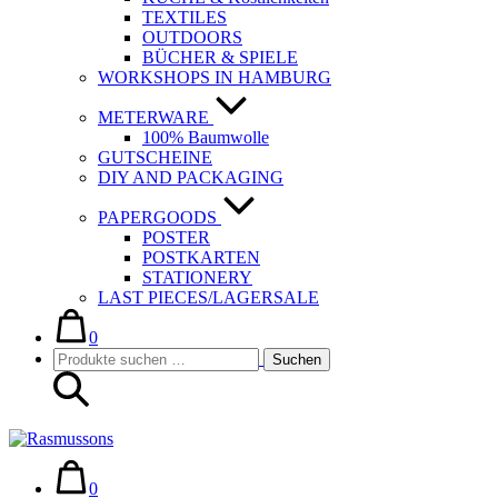
TEXTILES
OUTDOORS
BÜCHER & SPIELE
WORKSHOPS IN HAMBURG
METERWARE
100% Baumwolle
GUTSCHEINE
DIY AND PACKAGING
PAPERGOODS
POSTER
POSTKARTEN
STATIONERY
LAST PIECES/LAGERSALE
Warenkorb
Elemente
im
0
Suche-
Suchen
Warenkorb
Suchen
Schalter
nach:
Warenkorb
Elemente
im
0