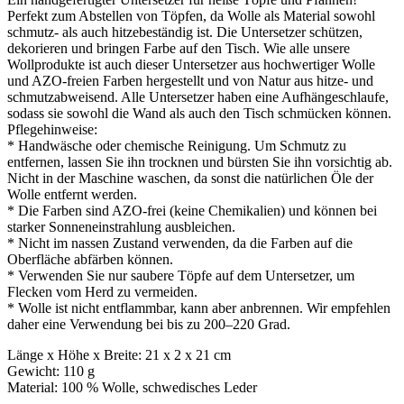
Perfekt zum Abstellen von Töpfen, da Wolle als Material sowohl
schmutz- als auch hitzebeständig ist. Die Untersetzer schützen,
dekorieren und bringen Farbe auf den Tisch. Wie alle unsere
Wollprodukte ist auch dieser Untersetzer aus hochwertiger Wolle
und AZO-freien Farben hergestellt und von Natur aus hitze- und
schmutzabweisend. Alle Untersetzer haben eine Aufhängeschlaufe,
sodass sie sowohl die Wand als auch den Tisch schmücken können.
Pflegehinweise:
* Handwäsche oder chemische Reinigung. Um Schmutz zu
entfernen, lassen Sie ihn trocknen und bürsten Sie ihn vorsichtig ab.
Nicht in der Maschine waschen, da sonst die natürlichen Öle der
Wolle entfernt werden.
* Die Farben sind AZO-frei (keine Chemikalien) und können bei
starker Sonneneinstrahlung ausbleichen.
* Nicht im nassen Zustand verwenden, da die Farben auf die
Oberfläche abfärben können.
* Verwenden Sie nur saubere Töpfe auf dem Untersetzer, um
Flecken vom Herd zu vermeiden.
* Wolle ist nicht entflammbar, kann aber anbrennen. Wir empfehlen
daher eine Verwendung bei bis zu 200–220 Grad.
Länge x Höhe x Breite: 21 x 2 x 21 cm
Gewicht: 110 g
Material: 100 % Wolle, schwedisches Leder