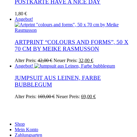
POSTKARTE HAVE A NICE DAY
1,80
€
Angebot!
ARTPRINT “COLOURS AND FORMS”, 50 X
70 CM BY MEIKE RASMUSSON
Ursprünglicher
Aktueller
Alter Preis:
42,00
€
Neuer Preis:
32,00
€
Preis
Preis
Angebot!
war:
ist:
42,00 €
32,00 €.
JUMPSUIT AUS LEINEN, FARBE
BUBBLEGUM
Ursprünglicher
Aktueller
Dieses
Alter Preis:
169,00
€
Neuer Preis:
69,00
€
Preis
Preis
Produkt
war:
ist:
weist
169,00 €
69,00 €.
mehrere
Varianten
auf.
Shop
Die
Mein Konto
Optionen
Zahlungsarten