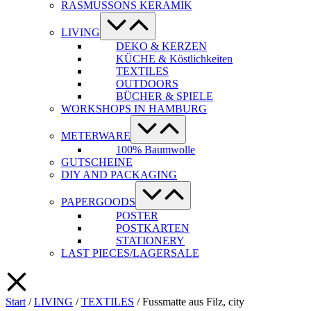
RASMUSSONS KERAMIK
Menü-
Schalter
LIVING
DEKO & KERZEN
KÜCHE & Köstlichkeiten
TEXTILES
OUTDOORS
BÜCHER & SPIELE
WORKSHOPS IN HAMBURG
Menü-
Schalter
METERWARE
100% Baumwolle
GUTSCHEINE
DIY AND PACKAGING
Menü-
Schalter
PAPERGOODS
POSTER
POSTKARTEN
STATIONERY
LAST PIECES/LAGERSALE
Start
/
LIVING
/
TEXTILES
/ Fussmatte aus Filz, city