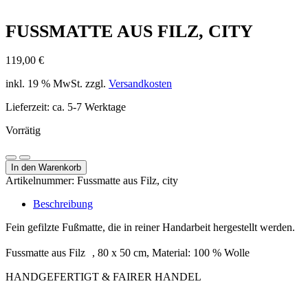
FUSSMATTE AUS FILZ, CITY
119,00
€
inkl. 19 % MwSt.
zzgl.
Versandkosten
Lieferzeit:
ca. 5-7 Werktage
Vorrätig
Fussmatte
Menge
Menge
aus
In den Warenkorb
verringern
erhöhen
Filz,
Artikelnummer:
Fussmatte aus Filz, city
city
Menge
Beschreibung
Fein gefilzte Fußmatte, die in reiner Handarbeit hergestellt werden.
Fussmatte aus Filz , 80 x 50 cm, Material: 100 % Wolle
HANDGEFERTIGT & FAIRER HANDEL