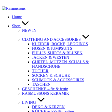
Zum
Inhalt
springen
Home
Shop
NEW IN
CLOTHING AND ACCESSORIES
KLEIDER, RÖCKE, LEGGINGS
HOSEN & JUMPSUITS
PULLIS, SHIRTS & BLUSEN
JACKEN & WESTEN
GÜRTEL, MÜTZEN, SCHALS &
HANDSCHUHE
TÜCHER
SOCKEN & SCHUHE
SCHMUCK & ACCESSOIRES
TASCHEN
GESCHENKE – fix & fertig
RASMUSSONS KERAMIK
LIVING
DEKO & KERZEN
KÜCHE & Köstlichkeiten