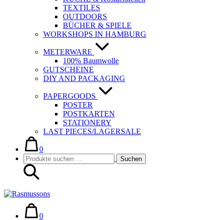
TEXTILES
OUTDOORS
BÜCHER & SPIELE
WORKSHOPS IN HAMBURG
METERWARE
100% Baumwolle
GUTSCHEINE
DIY AND PACKAGING
PAPERGOODS
POSTER
POSTKARTEN
STATIONERY
LAST PIECES/LAGERSALE
Warenkorb
Elemente
im
0
Suche-
Suchen
Warenkorb
Suchen
Schalter
nach:
Warenkorb
Elemente
im
0