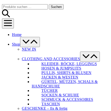
Warenkorb
Suche-
Suchen
Suchen
Schalter
nach:
Menü-
Schalter
Home
Menü-
Schalter
Shop
NEW IN
Menü-
Schalter
CLOTHING AND ACCESSORIES
KLEIDER, RÖCKE, LEGGINGS
HOSEN & JUMPSUITS
PULLIS, SHIRTS & BLUSEN
JACKEN & WESTEN
GÜRTEL, MÜTZEN, SCHALS &
HANDSCHUHE
TÜCHER
SOCKEN & SCHUHE
SCHMUCK & ACCESSOIRES
TASCHEN
GESCHENKE – fix & fertig