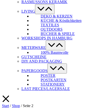
RASMUSSONS KERAMIK
Menü-
Schalter
LIVING
DEKO & KERZEN
KÜCHE & Köstlichkeiten
TEXTILES
OUTDOORS
BÜCHER & SPIELE
WORKSHOPS IN HAMBURG
Menü-
Schalter
METERWARE
100% Baumwolle
GUTSCHEINE
DIY AND PACKAGING
Menü-
Schalter
PAPERGOODS
POSTER
POSTKARTEN
STATIONERY
LAST PIECES/LAGERSALE
Start
/
Shop
/ Seite 2