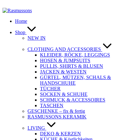
Zum
Inhalt
springen
Home
Shop
NEW IN
CLOTHING AND ACCESSORIES
KLEIDER, RÖCKE, LEGGINGS
HOSEN & JUMPSUITS
PULLIS, SHIRTS & BLUSEN
JACKEN & WESTEN
GÜRTEL, MÜTZEN, SCHALS &
HANDSCHUHE
TÜCHER
SOCKEN & SCHUHE
SCHMUCK & ACCESSOIRES
TASCHEN
GESCHENKE – fix & fertig
RASMUSSONS KERAMIK
LIVING
DEKO & KERZEN
KÜCHE & Köstlichkeiten