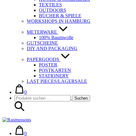
TEXTILES
OUTDOORS
BÜCHER & SPIELE
WORKSHOPS IN HAMBURG
METERWARE
100% Baumwolle
GUTSCHEINE
DIY AND PACKAGING
PAPERGOODS
POSTER
POSTKARTEN
STATIONERY
LAST PIECES/LAGERSALE
Warenkorb
Elemente
im
0
Suche-
Suchen
Warenkorb
Suchen
Schalter
nach:
Warenkorb
Elemente
im
0