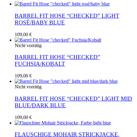
können
Produkt
auf
weist
der
mehrere
BARREL FIT HOSE “CHECKED” LIGHT
Produktseite
Varianten
ROSÉ/BABY BLUE
gewählt
auf.
werden
Die
Dieses
109,00
€
Optionen
Produkt
können
weist
Nicht vorrätig
auf
mehrere
der
Varianten
BARREL FIT HOSE “CHECKED”
Produktseite
auf.
FUCHSIA/KOBALT
gewählt
Die
werden
Optionen
Dieses
109,00
€
können
Produkt
auf
weist
Nicht vorrätig
der
mehrere
Produktseite
Varianten
BARREL FIT HOSE “CHECKED” LIGHT MID
gewählt
auf.
BLUE/DARK BLUE
werden
Die
Optionen
Dieses
109,00
€
können
Produkt
auf
weist
der
mehrere
FLAUSCHIGE MOHAIR STRICKJACKE,
Produktseite