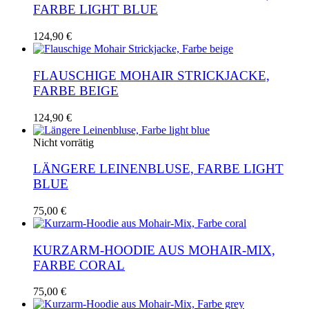
Varianten
FARBE LIGHT BLUE
gewählt
auf.
werden
Die
124,90
€
Optionen
können
auf
FLAUSCHIGE MOHAIR STRICKJACKE,
der
FARBE BEIGE
Produktseite
gewählt
werden
124,90
€
Nicht vorrätig
LÄNGERE LEINENBLUSE, FARBE LIGHT
BLUE
75,00
€
KURZARM-HOODIE AUS MOHAIR-MIX,
FARBE CORAL
75,00
€