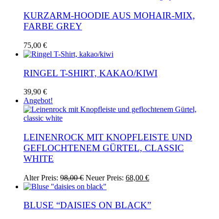
KURZARM-HOODIE AUS MOHAIR-MIX,
FARBE GREY
75,00
€
RINGEL T-SHIRT, KAKAO/KIWI
39,90
€
Angebot!
LEINENROCK MIT KNOPFLEISTE UND
GEFLOCHTENEM GÜRTEL, CLASSIC
WHITE
Ursprünglicher
Aktueller
Alter Preis:
98,00
€
Neuer Preis:
68,00
€
Preis
Preis
war:
ist:
98,00 €
68,00 €.
BLUSE “DAISIES ON BLACK”