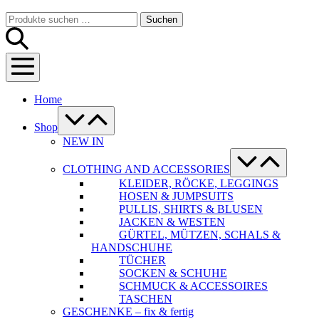
Warenkorb
Suche-
Suchen
Suchen
Schalter
nach:
Menü-
Schalter
Home
Menü-
Schalter
Shop
NEW IN
Menü-
Schalter
CLOTHING AND ACCESSORIES
KLEIDER, RÖCKE, LEGGINGS
HOSEN & JUMPSUITS
PULLIS, SHIRTS & BLUSEN
JACKEN & WESTEN
GÜRTEL, MÜTZEN, SCHALS &
HANDSCHUHE
TÜCHER
SOCKEN & SCHUHE
SCHMUCK & ACCESSOIRES
TASCHEN
GESCHENKE – fix & fertig