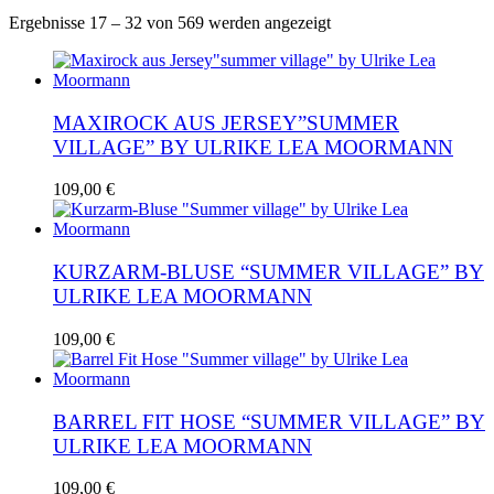
Nach
Ergebnisse 17 – 32 von 569 werden angezeigt
Aktualität
sortiert
MAXIROCK AUS JERSEY”SUMMER
VILLAGE” BY ULRIKE LEA MOORMANN
Dieses
109,00
€
Produkt
weist
mehrere
Varianten
KURZARM-BLUSE “SUMMER VILLAGE” BY
auf.
ULRIKE LEA MOORMANN
Die
Optionen
Dieses
109,00
€
können
Produkt
auf
weist
der
mehrere
Produktseite
Varianten
BARREL FIT HOSE “SUMMER VILLAGE” BY
gewählt
auf.
ULRIKE LEA MOORMANN
werden
Die
Optionen
Dieses
109,00
€